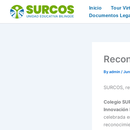
Skip
Inicio
Tour Vir
to
Documentos Lega
content
Recon
By
admin
/
Jun
SURCOS, ref
Colegio S
Innovación 
celebrada e
reconocimie