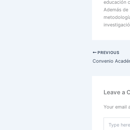
educación c
Además de fo
metodología
investigaci
PREVIOUS
Convenio Acadé
Leave a
Your email 
Type
here..